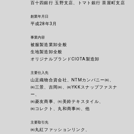
百十四銀行 玉野支店、トマト銀行 茶屋町支店
創業年月日
平成28年3月
事業内容
被服製造業卸全般
生地製造卸全般
オリジナルブランドCIOTA製造卸
主要仕入先
山足織物合資会社、NTMカンパニー㈱、
㈱三景、吉岡㈱、
㈱YKKスナップファスナ
ー、
㈱菱友商事、㈲美鈴テキスタイル、
㈱コレクト、丸和商事㈱、他
主要取引先
㈱丸紅ファッションリンク、