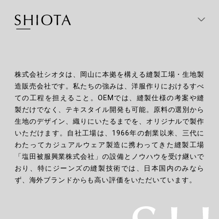
株式会社シオタは、岡山に本拠を構える縫製工場・生地製
造販売会社です。
私たちの強みは、洋服作りにおけるすべ
ての工程を担えること。
OEMでは、縫製仕様の考案や縫
製だけでなく、テキスタイル開発も可能。
原料の選別から
生地のデザイン、織りにいたるまでを、オリジナルで製作
Contact
いただけます。
自社工場は、1966年の創業以来、三代に
info@shiota-group.co.jp
わたってカジュアルウェア製造に携わってきた
縫製工場
「塩田被服興業株式会社」の設備とノウハウを受け継いで
instagram
おり、
特にジーンズの縫製技術では、日本国内のみなら
ず、海外ブランドからも高い評価をいただいています。